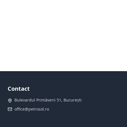
Contact
Bulevardul Primăverii 51, București
office@petrosol.ro