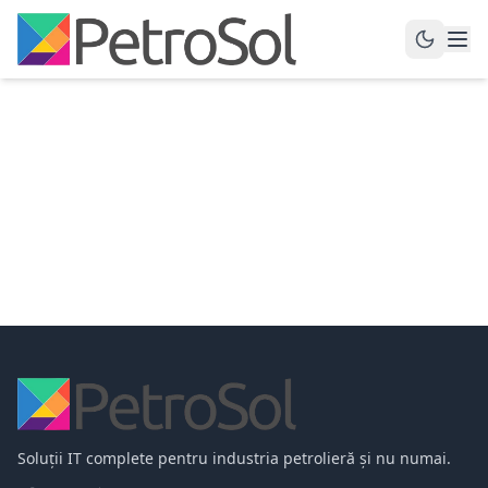
Soluții IT complete pentru industria petrolieră și nu numai.