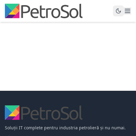
Soluții IT complete pentru industria petrolieră și nu numai.