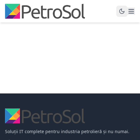
Soluții IT complete pentru industria petrolieră și nu numai.