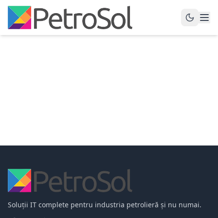
Soluții IT complete pentru industria petrolieră și nu numai.