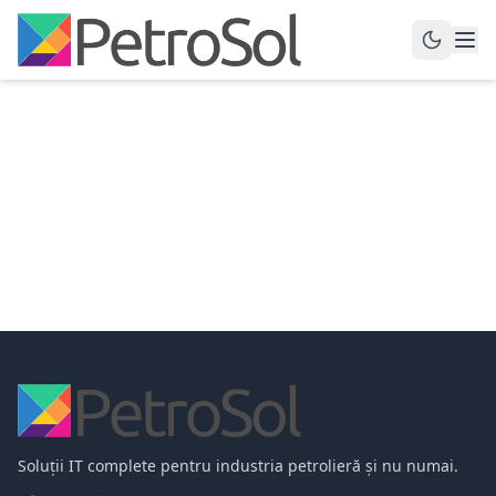
Soluții IT complete pentru industria petrolieră și nu numai.