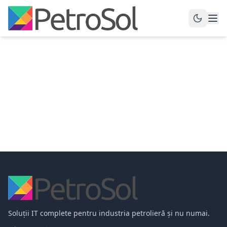
Soluții IT complete pentru industria petrolieră și nu numai.