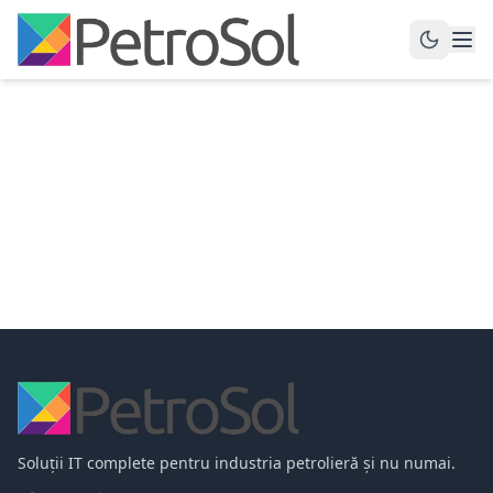
Soluții IT complete pentru industria petrolieră și nu numai.