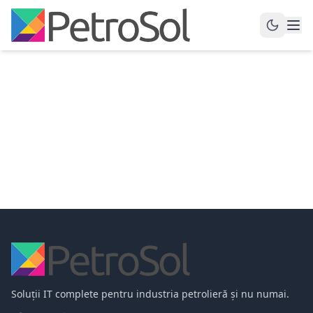
Soluții IT complete pentru industria petrolieră și nu numai.