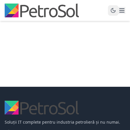
Soluții IT complete pentru industria petrolieră și nu numai.